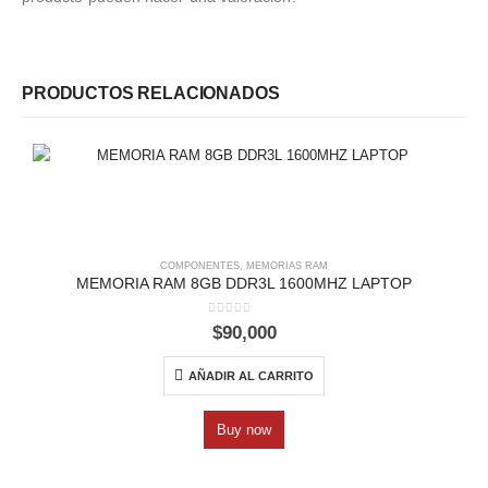
PRODUCTOS RELACIONADOS
COMPONENTES
,
MEMORIAS RAM
MEMORIA RAM 8GB DDR3L 1600MHZ LAPTOP
0
out of 5
$
90,000
AÑADIR AL CARRITO
Buy now