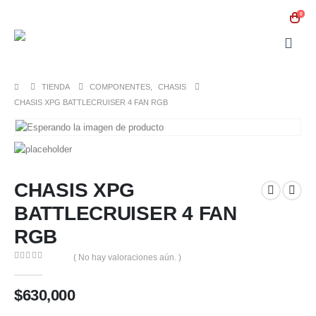
0
TIENDA
COMPONENTES
,
CHASIS
CHASIS XPG BATTLECRUISER 4 FAN RGB
CHASIS XPG
BATTLECRUISER 4 FAN
RGB
( No hay valoraciones aún. )
0
out of 5
$
630,000