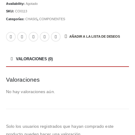
Availability:
Agotado
SKU:
CO0113
Categorías:
CHASIS
,
COMPONENTES
AÑADIR A LA LISTA DE DESEOS
VALORACIONES (0)
Valoraciones
No hay valoraciones aún.
Solo los usuarios registrados que hayan comprado este
producto pueden hacer una valoración.