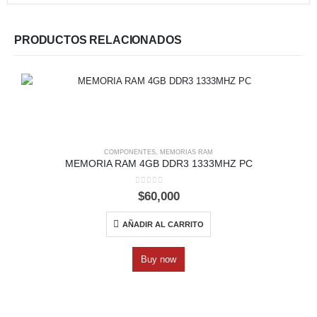
PRODUCTOS RELACIONADOS
COMPONENTES
,
MEMORIAS RAM
MEMORIA RAM 4GB DDR3 1333MHZ PC
0
out of 5
$
60,000
AÑADIR AL CARRITO
Buy now