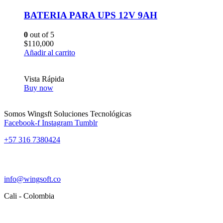
BATERIA PARA UPS 12V 9AH
0
out of 5
$
110,000
Añadir al carrito
Vista Rápida
Buy now
Somos Wingsft Soluciones Tecnológicas
Facebook-f
Instagram
Tumblr
+57 316 7380424
info@wingsoft.co
Cali - Colombia
Política de devoluciones y reembolsos