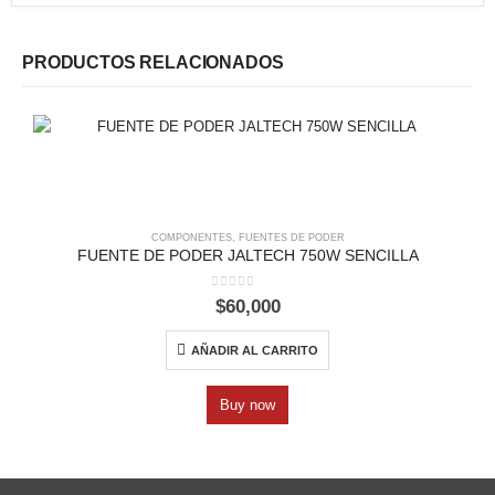
PRODUCTOS RELACIONADOS
COMPONENTES
,
FUENTES DE PODER
FUENTE DE PODER JALTECH 750W SENCILLA
0
out of 5
$
60,000
AÑADIR AL CARRITO
Buy now