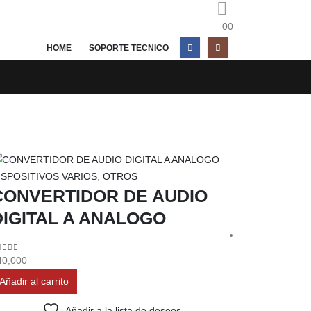
0
0
HOME
SOPORTE TECNICO
ISPOSITIVOS VARIOS
,
OTROS
CONVERTIDOR DE AUDIO
DIGITAL A ANALOGO
out of 5
40,000
Añadir al carrito
Añadir a la lista de deseos