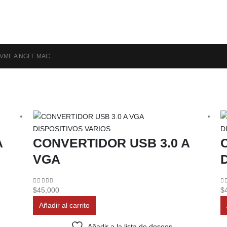
VME A NGFF MAC
DISPOSITIVOS VARIOS
D
A
CONVERTIDOR USB 3.0 A
VGA
0
out of 5
0
$
45,000
$
Añadir al carrito
Añadir a la lista de deseos