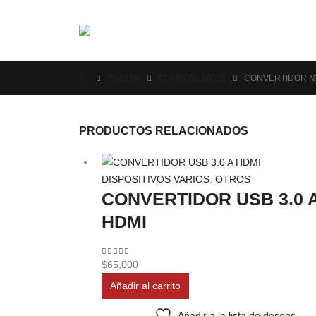
TIENDA
COMPONENTES
CONVERTIDOR N
PRODUCTOS RELACIONADOS
DISPOSITIVOS VARIOS
,
OTROS
CONVERTIDOR USB 3.0 
HDMI
0
out of 5
$
65,000
Añadir al carrito
Añadir a la lista de deseos