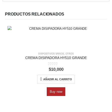
PRODUCTOS RELACIONADOS
DISPOSITIVOS VARIOS
,
OTROS
CREMA DISIPADORA HY510 GRANDE
0
out of 5
$
10,000
AÑADIR AL CARRITO
Buy now