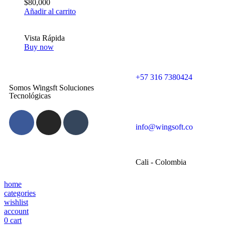
$
80,000
Añadir al carrito
Vista Rápida
Buy now
+57 316 7380424
Somos Wingsft Soluciones
Tecnológicas
info@wingsoft.co
Cali - Colombia
home
categories
wishlist
account
0
cart