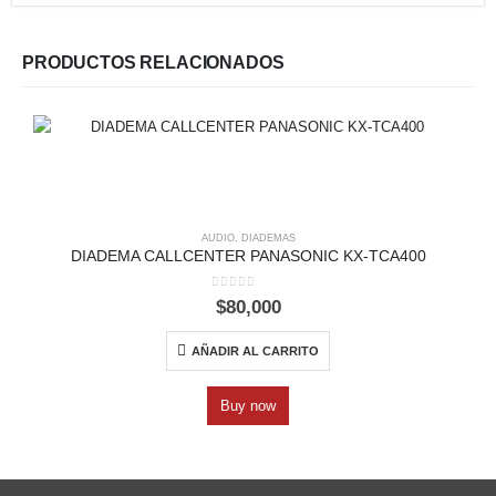
PRODUCTOS RELACIONADOS
AUDIO
,
DIADEMAS
DIADEMA CALLCENTER PANASONIC KX-TCA400
0
out of 5
$
80,000
AÑADIR AL CARRITO
Buy now