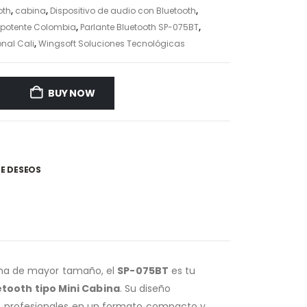
oth
,
cabina
,
Dispositivo de audio con Bluetooth
,
h potente Colombia
,
Parlante Bluetooth SP-075BT
,
onal Cali
,
Wingsoft Soluciones Tecnológicas
BUY NOW
DE DESEOS
tema de mayor tamaño, el
SP-075BT
es tu
etooth tipo Mini Cabina
. Su diseño
as profesionales en un formato compacto y