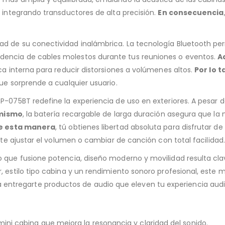
 integrando transductores de alta precisión.
En consecuencia
ad de su conectividad inalámbrica. La tecnología Bluetooth pe
encia de cables molestos durante tus reuniones o eventos.
A
ca interna para reducir distorsiones a volúmenes altos.
Por lo t
ue sorprende a cualquier usuario.
 SP-075BT redefine la experiencia de uso en exteriores. A pesar
mismo
, la batería recargable de larga duración asegura que l
e esta manera
, tú obtienes libertad absoluta para disfrutar d
mite ajustar el volumen o cambiar de canción con total facilidad.
io que fusione potencia, diseño moderno y movilidad resulta cl
r, estilo tipo cabina y un rendimiento sonoro profesional, este 
tregarte productos de audio que eleven tu experiencia audit
ini cabina que mejora la resonancia y claridad del sonido.