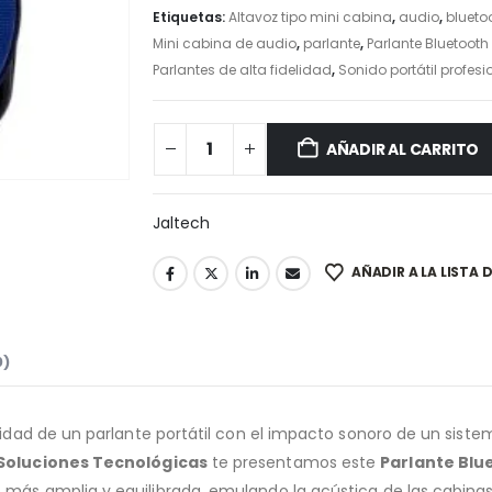
Etiquetas:
Altavoz tipo mini cabina
,
audio
,
blueto
Mini cabina de audio
,
parlante
,
Parlante Bluetoot
Parlantes de alta fidelidad
,
Sonido portátil profesi
AÑADIR AL CARRITO
Jaltech
AÑADIR A LA LISTA 
0)
ilidad de un parlante portátil con el impacto sonoro de un sis
Soluciones Tecnológicas
te presentamos este
Parlante Blu
 más amplia y equilibrada, emulando la acústica de las cabin