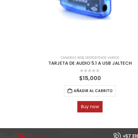
ARAS WEB
,
DISPOSITIVOS VARIOS
ENERGIA
,
PI
 DE AUDIO 5.1 A USB JALTECH
BATERIA PAR
0
out of 5
0
ou
$
15,000
$
11
AÑADIR AL CARRITO
AÑADIR
Buy now
Bu
+57 31