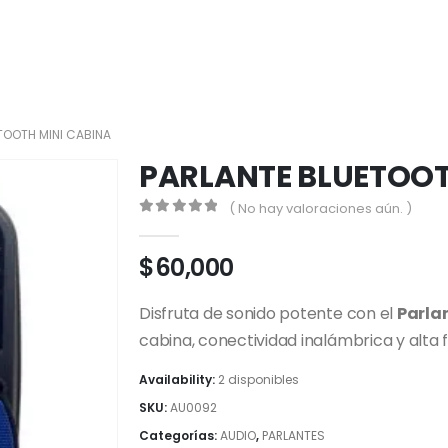
TOOTH MINI CABINA
PARLANTE BLUETOOT
( No hay valoraciones aún. )
0
out of 5
$
60,000
Disfruta de sonido potente con el
Parla
cabina, conectividad inalámbrica y alta f
Availability:
2 disponibles
SKU:
AU0092
Categorías:
AUDIO
,
PARLANTES