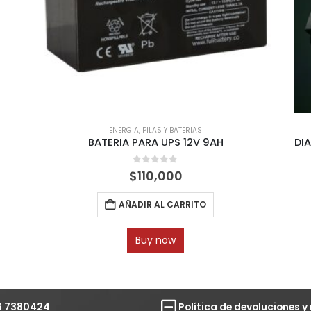
LAS Y BATERIAS
AUDIO
,
DIADEMAS
A UPS 12V 9AH
t of 5
0
out of 5
0,000
$
98,000
 AL CARRITO
AÑADIR AL CARRI
y now
Buy now
6 7380424
Política de devoluciones 