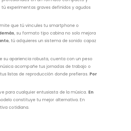
, tú experimentas graves definidos y agudos
rmite que tú vincules tu smartphone o
demás
, su formato tipo cabina no solo mejora
anto
, tú adquieres un sistema de sonido capaz
 de su apariencia robusta, cuenta con un peso
a música acompañe tus jornadas de trabajo o
e tus listas de reproducción donde prefieras.
Por
ave para cualquier entusiasta de la música.
En
modelo constituye tu mejor alternativa. En
iva cotidiana.