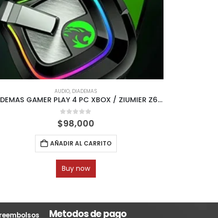
AUDIO
,
PARLANTES
DIADEMAS GAMER PLAY 4 PC XBOX / ZIUMIER Z66 RGB
RADIO AM/FM BLUETOOTH UNIVERSAL R
0
out of 5
$
75,000
TO
AÑADIR AL CARRITO
Buy now
Metodos de pago
y reembolsos