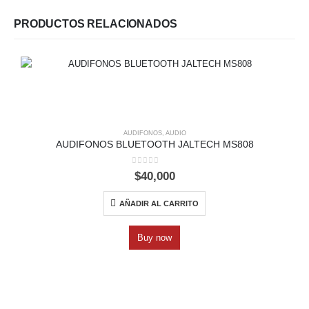
PRODUCTOS RELACIONADOS
AUDIFONOS
,
AUDIO
AUDIFONOS BLUETOOTH JALTECH MS808
0
out of 5
$
40,000
AÑADIR AL CARRITO
Buy now