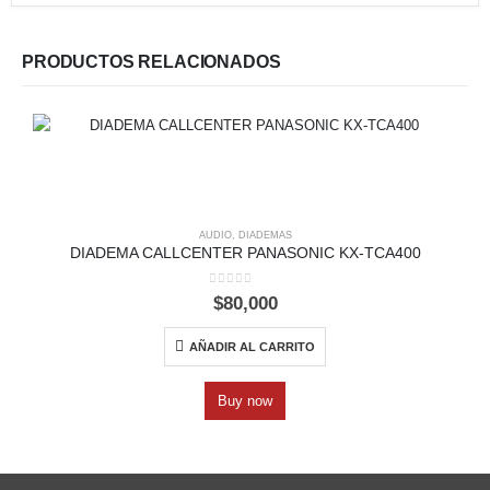
PRODUCTOS RELACIONADOS
AUDIO
,
DIADEMAS
DIADEMA CALLCENTER PANASONIC KX-TCA400
0
out of 5
$
80,000
AÑADIR AL CARRITO
Buy now