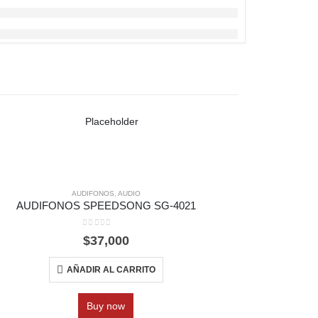
AUDIFONOS
,
AUDIO
AUDIFONOS SPEEDSONG SG-4021
DIADEMA CA
0
out of 5
$
37,000
AÑADIR AL CARRITO
Buy now