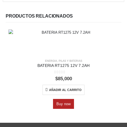
PRODUCTOS RELACIONADOS
ENERGIA
,
PILAS Y BATERIAS
BATERIA RT1275 12V 7.2AH
0
out of 5
$
85,000
AÑADIR AL CARRITO
Buy now