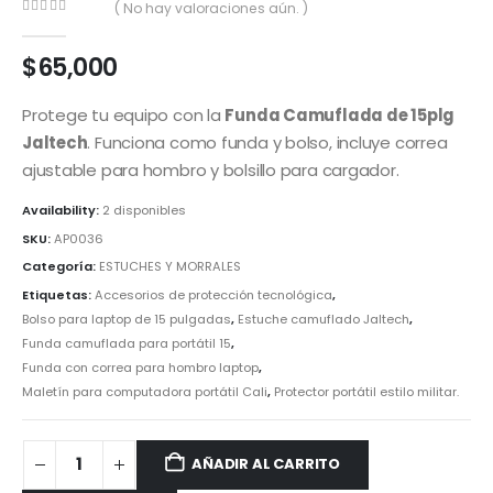
( No hay valoraciones aún. )
0
out of 5
$
65,000
Protege tu equipo con la
Funda Camuflada de 15plg
Jaltech
. Funciona como funda y bolso, incluye correa
ajustable para hombro y bolsillo para cargador.
Availability:
2 disponibles
SKU:
AP0036
Categoría:
ESTUCHES Y MORRALES
Etiquetas:
Accesorios de protección tecnológica
,
Bolso para laptop de 15 pulgadas
,
Estuche camuflado Jaltech
,
Funda camuflada para portátil 15
,
Funda con correa para hombro laptop
,
Maletín para computadora portátil Cali
,
Protector portátil estilo militar.
AÑADIR AL CARRITO