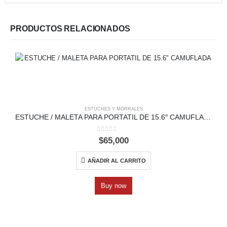
PRODUCTOS RELACIONADOS
ESTUCHES Y MORRALES
ESTUCHE / MALETA PARA PORTATIL DE 15.6″ CAMUFLADA
0
out of 5
$
65,000
AÑADIR AL CARRITO
Buy now