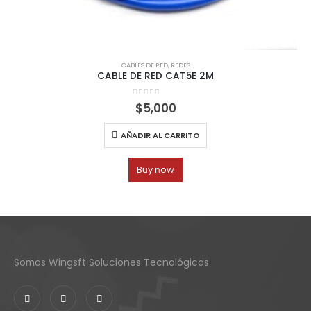
CABLES DE RED
,
REDES
CABLE DE RED CAT5E 2M
0
out of 5
$
5,000
AÑADIR AL CARRITO
Buy now
Somos Wingsft Soluciones Tecnológicas