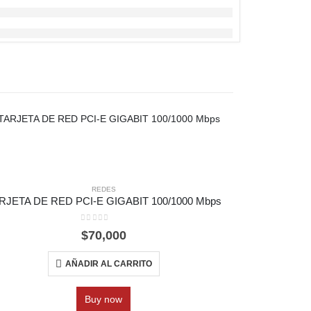
REDES
RJETA DE RED PCI-E GIGABIT 100/1000 Mbps
CA
0
out of 5
$
70,000
AÑADIR AL CARRITO
Buy now