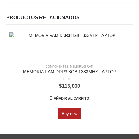
PRODUCTOS RELACIONADOS
COMPONENTES
,
MEMORIAS RAM
MEMORIA RAM DDR3 8GB 1333MHZ LAPTOP
0
out of 5
$
115,000
AÑADIR AL CARRITO
Buy now