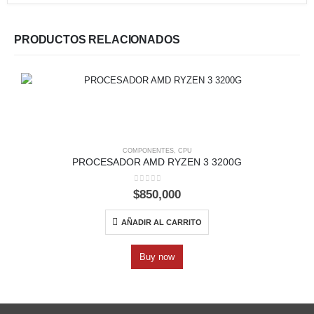
PRODUCTOS RELACIONADOS
COMPONENTES
,
CPU
PROCESADOR AMD RYZEN 3 3200G
0
out of 5
$
850,000
AÑADIR AL CARRITO
Buy now