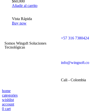
$
60,000
Añadir al carrito
Vista Rápida
Buy now
+57 316 7380424
Somos Wingsft Soluciones
Tecnológicas
info@wingsoft.co
Cali - Colombia
home
categories
wishlist
account
0
cart