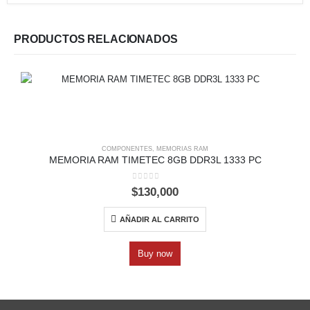
PRODUCTOS RELACIONADOS
COMPONENTES
,
MEMORIAS RAM
MEMORIA RAM TIMETEC 8GB DDR3L 1333 PC
0
out of 5
$
130,000
AÑADIR AL CARRITO
Buy now