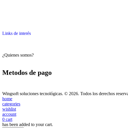
Política de devoluciones y reembolsos
Links de interés
¿Quienes somos?
Metodos de pago
Wingsoft soluciones tecnológicas. © 2026. Todos los derechos reserv
home
categories
wishlist
account
0
cart
has been added to your cart.