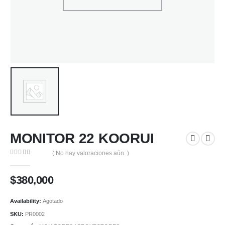
MONITOR 22 KOORUI
( No hay valoraciones aún. )
0
out of 5
$
380,000
Availability:
Agotado
SKU:
PR0002