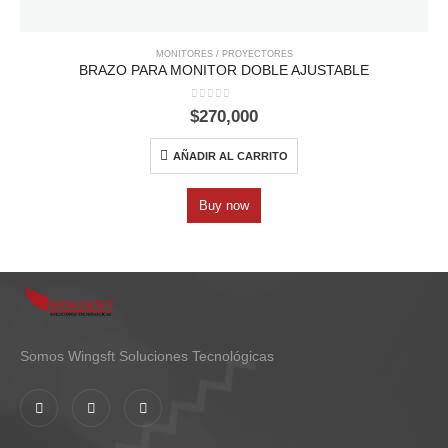
MONITORES / PROYECTORES
BRAZO PARA MONITOR DOBLE AJUSTABLE
0
out of 5
$
270,000
AÑADIR AL CARRITO
Buy now
Somos Wingsft Soluciones Tecnológicas