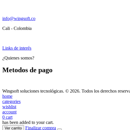
info@wingsoft.co
Cali - Colombia
Política de devoluciones y reembolsos
Links de interés
¿Quienes somos?
Metodos de pago
Wingsoft soluciones tecnológicas. © 2026. Todos los derechos reserv
home
categories
wishlist
account
0
cart
has been added to your cart.
Finalizar compra
Ver carrito