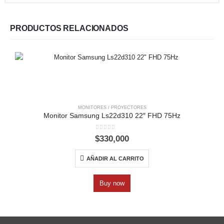
PRODUCTOS RELACIONADOS
MONITORES / PROYECTORES
Monitor Samsung Ls22d310 22″ FHD 75Hz
0
out of 5
$
330,000
AÑADIR AL CARRITO
Buy now