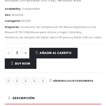
estable, compatible con mac, windows, linux
Availability:
4 disponibles
SKU:
MO0063
Categoría:
MOUSE
Etiquetas:
Accesorios de computación HP
,
Mouse ergonómico Cali
,
Mouse HP 100 USB
,
Mouse para oficina y hogar Colombia
,
Periféricos de cómputo HP
,
Ratón óptico HP preciso
,
Ratón USB con cable
AÑADIR AL CARRITO
BUY NOW
AÑADIR A LA LISTA DE DESEOS
DESCRIPCIÓN