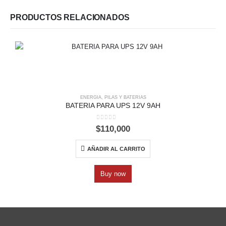
PRODUCTOS RELACIONADOS
ENERGIA
,
PILAS Y BATERIAS
BATERIA PARA UPS 12V 9AH
0
out of 5
$
110,000
AÑADIR AL CARRITO
Buy now