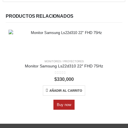
PRODUCTOS RELACIONADOS
MONITORES / PROYECTORES
Monitor Samsung Ls22d310 22″ FHD 75Hz
0
out of 5
$
330,000
AÑADIR AL CARRITO
Buy now