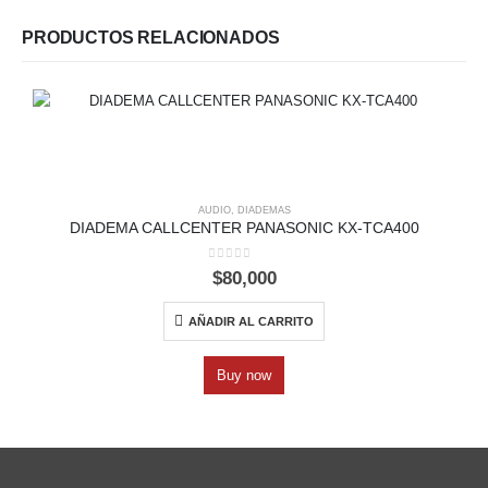
PRODUCTOS RELACIONADOS
AUDIO
,
DIADEMAS
DIADEMA CALLCENTER PANASONIC KX-TCA400
0
out of 5
$
80,000
AÑADIR AL CARRITO
Buy now