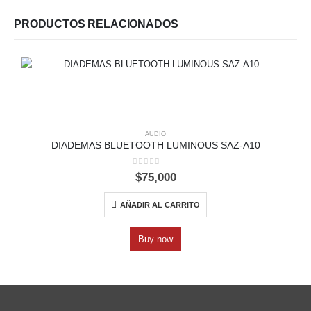
PRODUCTOS RELACIONADOS
AUDIO
DIADEMAS BLUETOOTH LUMINOUS SAZ-A10
0
out of 5
$
75,000
AÑADIR AL CARRITO
Buy now