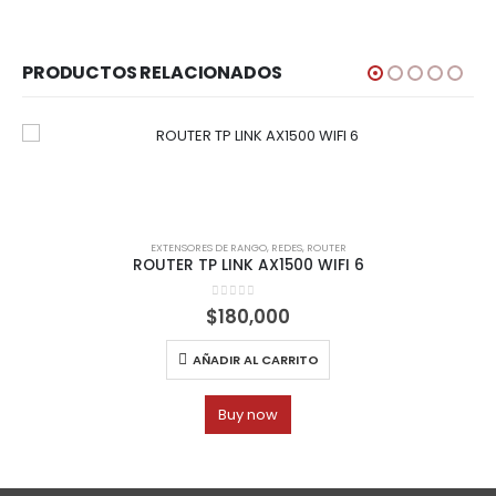
PRODUCTOS RELACIONADOS
EXTENSORES DE RANGO
,
REDES
,
ROUTER
ROUTER TP LINK AX1500 WIFI 6
0
out of 5
$
180,000
AÑADIR AL CARRITO
Buy now