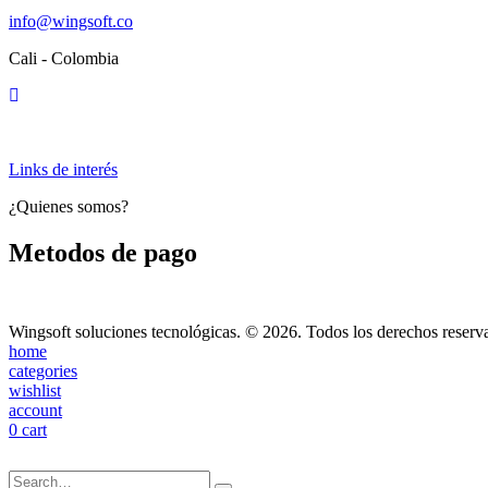
info@wingsoft.co
Cali - Colombia
Política de devoluciones y reembolsos
Links de interés
¿Quienes somos?
Metodos de pago
Wingsoft soluciones tecnológicas. © 2026. Todos los derechos reserv
home
categories
wishlist
account
0
cart