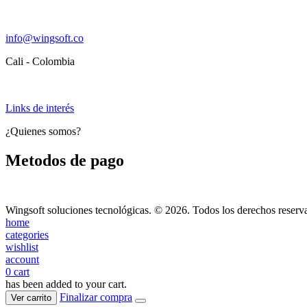
info@wingsoft.co
Cali - Colombia
Política de devoluciones y reembolsos
Links de interés
¿Quienes somos?
Metodos de pago
Wingsoft soluciones tecnológicas. © 2026. Todos los derechos reserv
home
categories
wishlist
account
0
cart
has been added to your cart.
Finalizar compra
Ver carrito