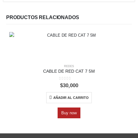
PRODUCTOS RELACIONADOS
REDES
CABLE DE RED CAT 7 5M
0
out of 5
$
30,000
AÑADIR AL CARRITO
Buy now