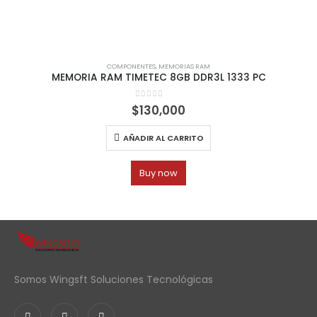
COMPONENTES
,
MEMORIAS RAM
MEMORIA RAM TIMETEC 8GB DDR3L 1333 PC
0
out of 5
$
130,000
AÑADIR AL CARRITO
Buy now
Somos Wingsft Soluciones Tecnológicas