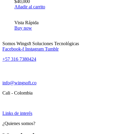
$
40,000
Añadir al carrito
Vista Rápida
Buy now
Somos Wingsft Soluciones Tecnológicas
Facebook-f
Instagram
Tumblr
+57 316 7380424
info@wingsoft.co
Cali - Colombia
Política de devoluciones y reembolsos
Links de interés
¿Quienes somos?