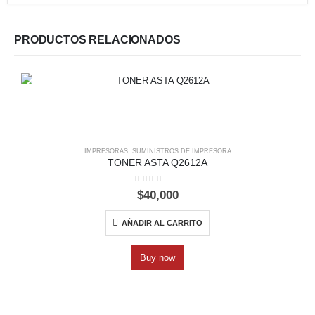
PRODUCTOS RELACIONADOS
IMPRESORAS
,
SUMINISTROS DE IMPRESORA
TONER ASTA Q2612A
0
out of 5
$
40,000
AÑADIR AL CARRITO
Buy now