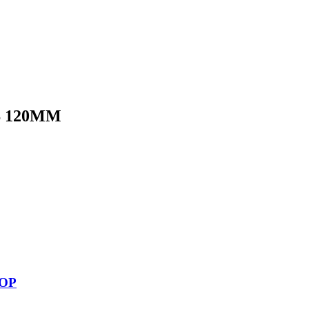
S 120MM
OP