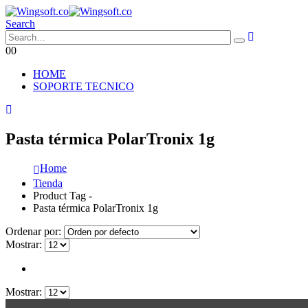
Search
0
0
HOME
SOPORTE TECNICO
Pasta térmica PolarTronix 1g
Home
Tienda
Product Tag -
Pasta térmica PolarTronix 1g
Ordenar por:
Mostrar:
Mostrar: