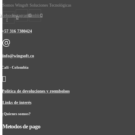
Somos Wingsft Soluciones Tecnológicas
Facebook-
Instagram
Tumblr
f
+57 316 7380424
info@wingsoft.co
Cali - Colombia
Política de devoluciones y reembolsos
Links de interés
¿Quienes somos?
Metodos de pago