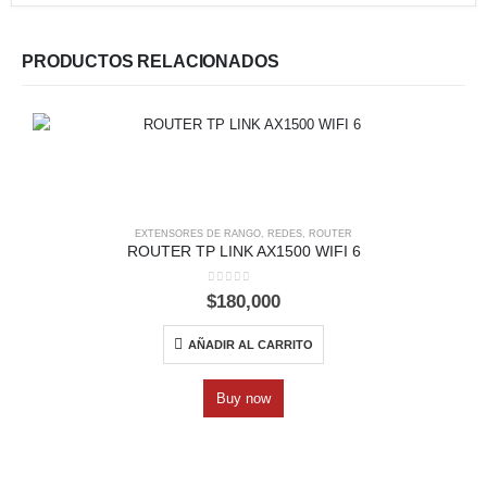
PRODUCTOS RELACIONADOS
EXTENSORES DE RANGO
,
REDES
,
ROUTER
ROUTER TP LINK AX1500 WIFI 6
0
out of 5
$
180,000
AÑADIR AL CARRITO
Buy now