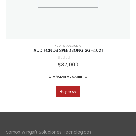
AUDIFONOS
,
AUDIO
AUDIFONOS SPEEDSONG SG-4021
0
out of 5
$
37,000
AÑADIR AL CARRITO
Buy now
Somos Wingsft Soluciones Tecnológicas