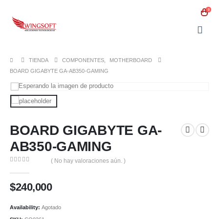
0
TIENDA
COMPONENTES
,
MOTHERBOARD
BOARD GIGABYTE GA-AB350-GAMING
BOARD GIGABYTE GA-
AB350-GAMING
( No hay valoraciones aún. )
0
out of 5
$
240,000
Availability:
Agotado