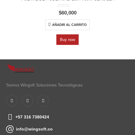
0
out of 5
$
60,000
AÑADIR AL CARRITO
Buy now
Somos Wingsft Soluciones Tecnológicas
+57 316 7380424
info@wingsoft.co