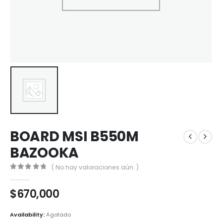
BOARD MSI B550M
BAZOOKA
( No hay valoraciones aún. )
0
out of 5
$
670,000
Availability:
Agotado