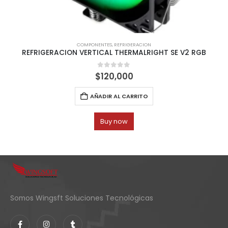
COMPONENTES
,
REFRIGERACION
REFRIGERACION VERTICAL THERMALRIGHT SE V2 RGB
0
out of 5
$
120,000
AÑADIR AL CARRITO
Buy now
Somos Wingsft Soluciones Tecnológicas