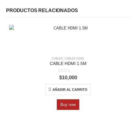
PRODUCTOS RELACIONADOS
CABLES
,
CABLES HDMI
CABLE HDMI 1.5M
0
out of 5
$
10,000
AÑADIR AL CARRITO
Buy now