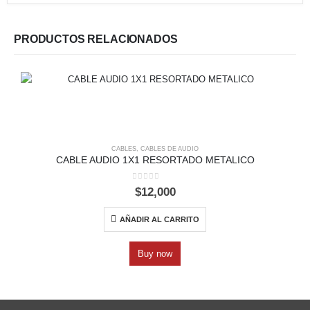
PRODUCTOS RELACIONADOS
CABLES
,
CABLES DE AUDIO
CABLE AUDIO 1X1 RESORTADO METALICO
0
out of 5
$
12,000
AÑADIR AL CARRITO
Buy now