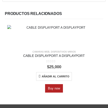
PRODUCTOS RELACIONADOS
CAMARAS WEB
,
DISPOSITIVOS VARIOS
CABLE DISPLAYPORT A DISPLAYPORT
0
out of 5
$
25,000
AÑADIR AL CARRITO
Buy now