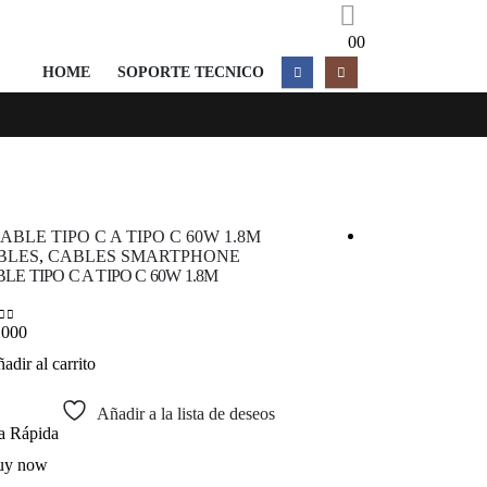
0
0
HOME
SOPORTE TECNICO
BLES
,
CABLES SMARTPHONE
CABLES
,
CAB
LE TIPO C A TIPO C 60W 1.8M
KIT DE CABLES
,000
$
20,000
 of 5
0
out of 5
adir al carrito
Añadir al carrit
Añadir a la lista de deseos
ta Rápida
Vista Rápida
uy now
Buy now