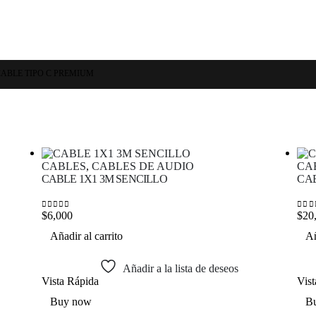
ABLE TIPO C PREMIUM
CABLES
,
CABLES DE AUDIO
CA
CABLE 1X1 3M SENCILLO
CAB
$
6,000
$
20
0
out of 5
0
out
Añadir al carrito
Añ
Añadir a la lista de deseos
Vista Rápida
Vis
Buy now
B