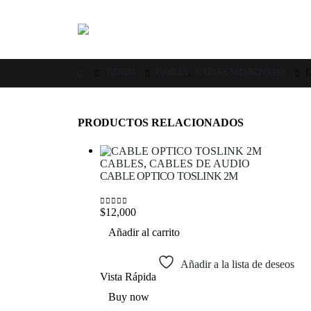
TIENDA
CABLES
,
CABLES SMARTPHONE
C
PRODUCTOS RELACIONADOS
CABLES
,
CABLES DE AUDIO
CABLE OPTICO TOSLINK 2M
$
12,000
0
out of 5
Añadir al carrito
Añadir a la lista de deseos
Vista Rápida
Buy now