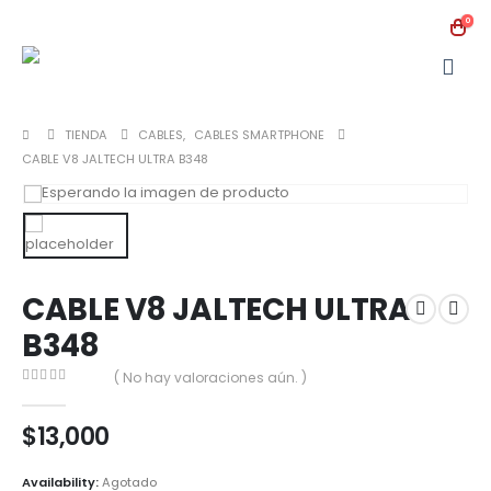
0
TIENDA
CABLES
,
CABLES SMARTPHONE
CABLE V8 JALTECH ULTRA B348
CABLE V8 JALTECH ULTRA
B348
( No hay valoraciones aún. )
0
out of 5
$
13,000
Availability:
Agotado