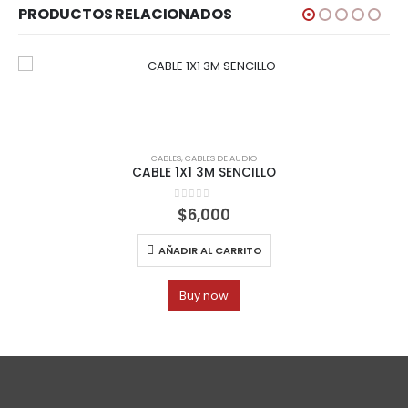
PRODUCTOS RELACIONADOS
CABLES
,
CABLES DE AUDIO
CABLE 1X1 3M SENCILLO
0
out of 5
$
6,000
AÑADIR AL CARRITO
Buy now