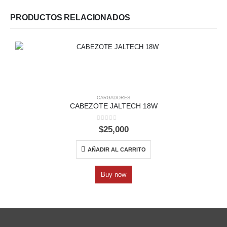
PRODUCTOS RELACIONADOS
CARGADORES
CABEZOTE JALTECH 18W
0
out of 5
$
25,000
AÑADIR AL CARRITO
Buy now