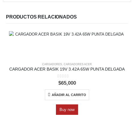
PRODUCTOS RELACIONADOS
CARGADORES
,
CARGADORES ACER
CARGADOR ACER BASIK 19V 3.42A 65W PUNTA DELGADA
0
out of 5
$
65,000
AÑADIR AL CARRITO
Buy now